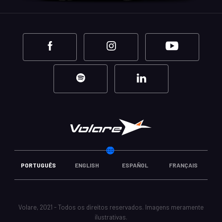
ATTACK 10
Attack 10
Capacidade máxima de
até 60+1 passageiros
Explore
PORTUGUÊS
ENGLISH
ESPAÑOL
FRANÇAIS
ATTACK 9
Volare, 2021 - Todos os direitos reservados. Imagens meramente
ilustrativas.