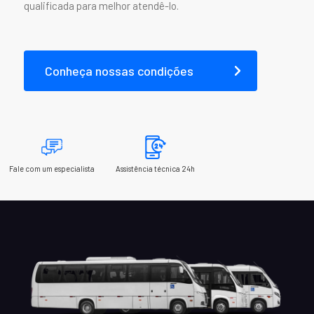
qualificada para melhor atendê-lo.
FLY 9
Conheça nossas condições
Fale com um especialista
Assistência técnica 24h
Fly 9
Capacidade máxima de
até 53 passageiros + motorista
Explore