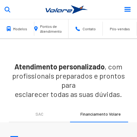
Pontos de
Modelos
Contato
Pós-vendas
Atendimento
Escolar
Fretamento
Turismo
Urbano
Atendimento personalizado
, com
FLY 12
profissionais preparados e prontos
para
esclarecer todas as suas dúvidas.
SAC
Financiamento Volare
FALE CONOS
Fly 12 Escolar