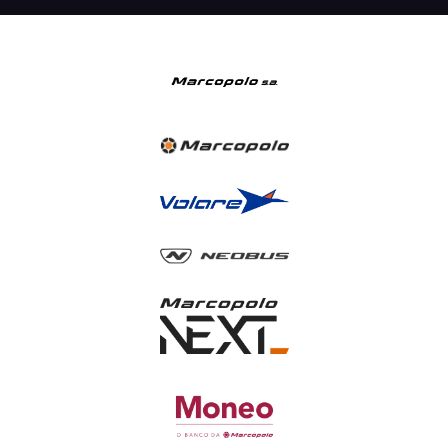
Attack 9
Capacidade máxima de
até 53 passageiros + motorista
Explore
ATTACK 8