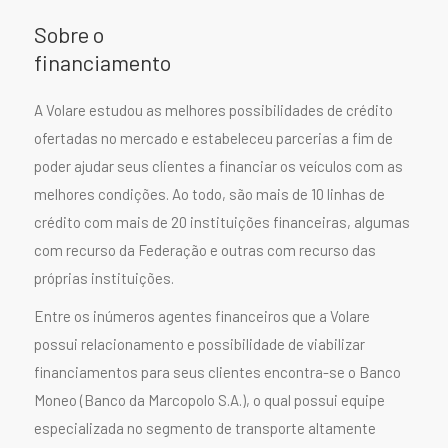
Capacidade máxima de
até 65 passageiros + 1
Sobre o
financiamento
Explore
A Volare estudou as melhores possibilidades de crédito
ofertadas no mercado e estabeleceu parcerias a fim de
FLY 10
poder ajudar seus clientes a financiar os veículos com as
melhores condições. Ao todo, são mais de 10 linhas de
crédito com mais de 20 instituições financeiras, algumas
com recurso da Federação e outras com recurso das
próprias instituições.
Entre os inúmeros agentes financeiros que a Volare
possui relacionamento e possibilidade de viabilizar
Fly 10
financiamentos para seus clientes encontra-se o Banco
Capacidade máxima de
Moneo (Banco da Marcopolo S.A.), o qual possui equipe
até 55 passageiros + motorista
especializada no segmento de transporte altamente
Explore